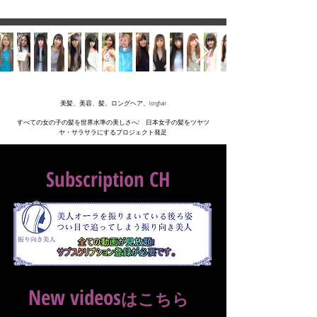
美髪、美容、髪、ロングヘア、longhair
すべての女の子の髪を世界水準の美しさへ!
日本女子の髪をツヤツ
ヤ・サラサラにする
プロジェクト発足
Subscription CH
New videos
はこちら